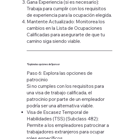
Gana Experiencia (si es necesario):
Trabaja para cumplir con los requisitos
de experiencia para la ocupación elegida.
Mantente Actualizado: Monitorea los
cambios en la Lista de Ocupaciones
Calificadas para asegurarte de que tu
camino siga siendo viable.
Explora las opciones de Sponsor*
Paso 6: Explora las opciones de
patrocinio
Si no cumples con los requisitos para
una visa de trabajo calificada, el
patrocinio por parte de un empleador
podría ser una alternativa viable.
Visa de Escasez Temporal de
Habilidades (TSS) (Subclass 482):
Permite a los empleadores patrocinar a
trabajadores extranjeros para ocupar
roles específicos.