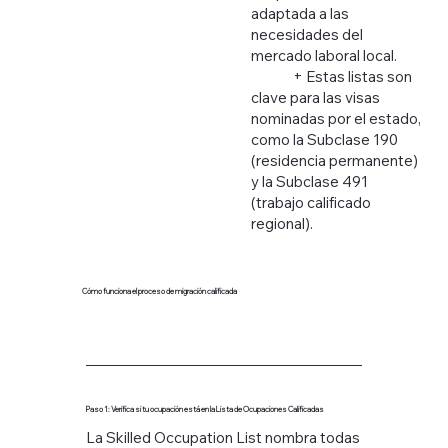
adaptada a las
necesidades del
mercado laboral local.
+ Estas listas son
clave para las visas
nominadas por el estado,
como la Subclase 190
(residencia permanente)
y la Subclase 491
(trabajo calificado
regional).
Cómo funciona el proceso de migración calificada
Paso 1: Verifica si tu ocupación está en la Lista de Ocupaciones Calificadas
La Skilled Occupation List nombra todas