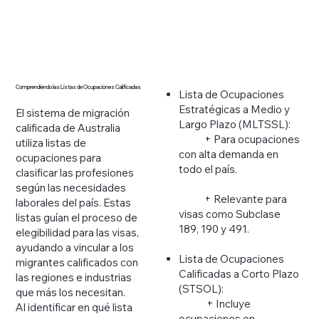
Comprendiendo las Listas de Ocupaciones Calificadas
Lista de Ocupaciones
Estratégicas a Medio y
El sistema de migración
Largo Plazo (MLTSSL):
calificada de Australia
+ Para ocupaciones
utiliza listas de
con alta demanda en
ocupaciones para
todo el país.
clasificar las profesiones
según las necesidades
+ Relevante para
laborales del país. Estas
visas como Subclase
listas guían el proceso de
189, 190 y 491.
elegibilidad para las visas,
ayudando a vincular a los
Lista de Ocupaciones
migrantes calificados con
Calificadas a Corto Plazo
las regiones e industrias
(STSOL):
que más los necesitan.
+ Incluye
Al identificar en qué lista
ocupaciones en