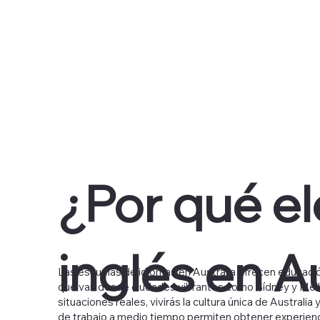
¿Por qué el
inglés en A
Las escuelas de idiomas en Australia ofrecen educaci
que van desde ciudades vibrantes como Sídney y Melbou
situaciones reales, vivirás la cultura única de Austra
de trabajo a medio tiempo permiten obtener experienci