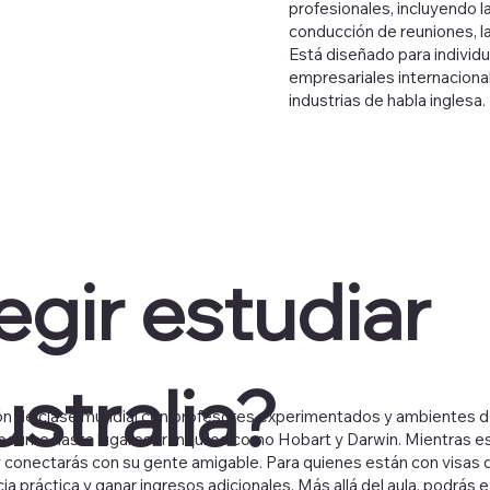
profesionales, incluyendo l
conducción de reuniones, l
Está diseñado para individ
empresariales internaciona
industrias de habla inglesa.
egir estudiar
ustralia?
ón de clase mundial con profesores experimentados y ambientes de
rne hasta lugares tranquilos como Hobart y Darwin. Mientras estud
lia y conectarás con su gente amigable. Para quienes están con visa
a práctica y ganar ingresos adicionales. Más allá del aula, podrás