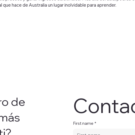
l que hace de Australia un lugar inolvidable para aprender.
Contac
ro de
 más
First name
*
ti?